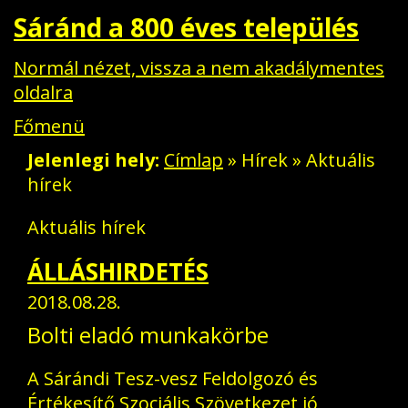
Sáránd a 800 éves település
Normál nézet, vissza a nem akadálymentes
oldalra
Főmenü
Jelenlegi hely
Címlap
»
Hírek
» Aktuális
hírek
Aktuális hírek
ÁLLÁSHIRDETÉS
Aktuális
2018.08.28.
Bolti eladó munkakörbe
A Sárándi Tesz-vesz Feldolgozó és
Értékesítő Szociális Szövetkezet jó