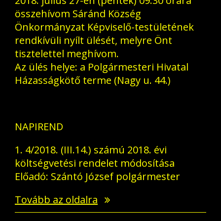
2018. július 27-én (péntek) 09:30 órára
összehívom Sáránd Község
Önkormányzat Képviselő-testületének
rendkívüli nyílt ülését, melyre Önt
tisztelettel meghívom.
Az ülés helye: a Polgármesteri Hivatal
Házasságkötő terme (Nagy u. 44.)
NAPIREND
1. 4/2018. (III.14.) számú 2018. évi
költségvetési rendelet módosítása
Előadó: Szántó József polgármester
Tovább az oldalra