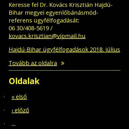
Keresse fel Dr. Kovács Krisztián Hajdú-
Bihar megyei egyenlőbánásmód-
referens ügyfélfogadását:
06 30/408-5619 /
kovacs.krisztian@vipmail.hu
Hajdú-Bihar ügyfélfogadások 2018. július
Tovább az oldalra
Oldalak
« első
‹ előző
…