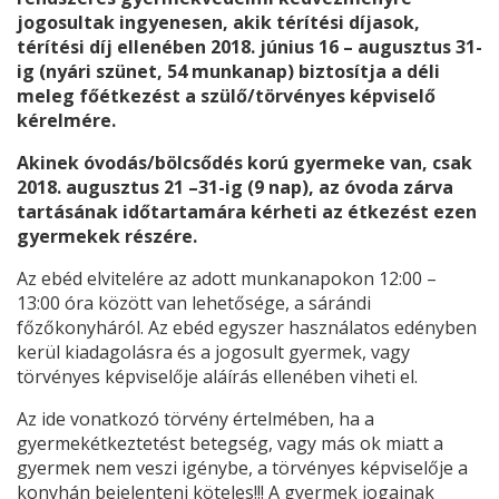
jogosultak ingyenesen, akik térítési díjasok,
térítési díj ellenében 2018. június 16 – augusztus 31-
ig (nyári szünet, 54 munkanap) biztosítja a déli
meleg főétkezést a szülő/törvényes képviselő
kérelmére.
Akinek óvodás/bölcsődés korú gyermeke van, csak
2018. augusztus 21 –31-ig (9 nap), az óvoda zárva
tartásának időtartamára kérheti az étkezést ezen
gyermekek részére.
Az ebéd elvitelére az adott munkanapokon 12:00 –
13:00 óra között van lehetősége, a sárándi
főzőkonyháról. Az ebéd egyszer használatos edényben
kerül kiadagolásra és a jogosult gyermek, vagy
törvényes képviselője aláírás ellenében viheti el.
Az ide vonatkozó törvény értelmében, ha a
gyermekétkeztetést betegség, vagy más ok miatt a
gyermek nem veszi igénybe, a törvényes képviselője a
konyhán bejelenteni köteles!!! A gyermek jogainak