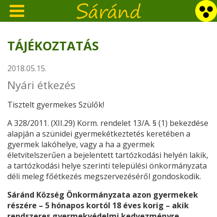
TÁJÉKOZTATÁS
2018.05.15.
Nyári étkezés
Tisztelt gyermekes Szülők!
A 328/2011. (XII.29) Korm. rendelet 13/A. § (1) bekezdése
alapján a szünidei gyermekétkeztetés keretében a
gyermek lakóhelye, vagy a ha a gyermek
életvitelszerűen a bejelentett tartózkodási helyén lakik,
a tartózkodási helye szerinti települési önkormányzata
déli meleg főétkezés megszervezéséről gondoskodik.
Sáránd Község Önkormányzata azon gyermekek
részére – 5 hónapos kortól 18 éves korig – akik
rendszeres gyermekvédelmi kedvezményre