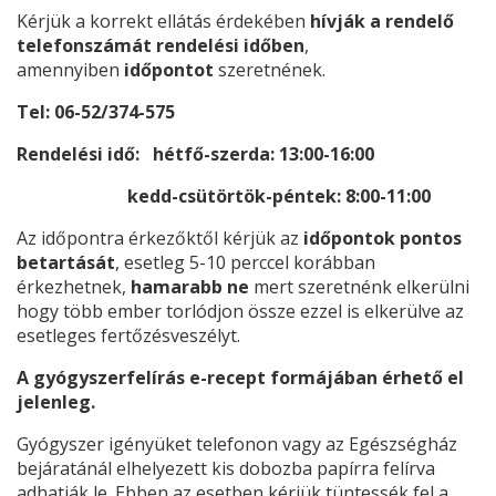
Kérjük a korrekt ellátás érdekében
hívják a rendelő
telefonszámát
rendelési időben
,
amennyiben
időpontot
szeretnének.
Tel: 06-52/374-575
Rendelési idő: hétfő-szerda: 13:00-16:00
kedd-csütörtök-péntek: 8:00-11:00
Az időpontra érkezőktől kérjük az
időpontok pontos
betartását
, esetleg 5-10 perccel korábban
érkezhetnek,
hamarabb ne
mert szeretnénk elkerülni
hogy több ember torlódjon össze ezzel is elkerülve az
esetleges fertőzésveszélyt.
A gyógyszerfelírás e-recept formájában érhető el
jelenleg.
Gyógyszer igényüket telefonon vagy az Egészségház
bejáratánál elhelyezett kis dobozba papírra felírva
adhatják le. Ebben az esetben kérjük tüntessék fel a