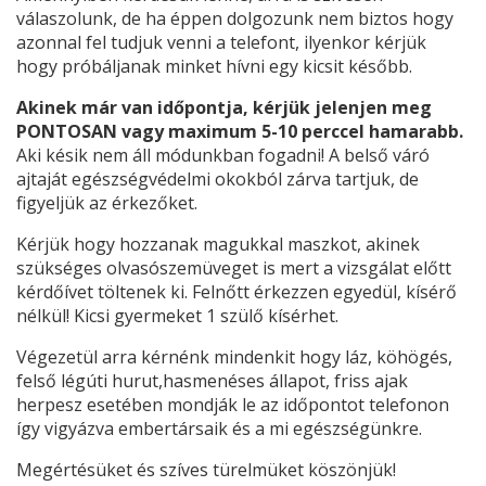
válaszolunk, de ha éppen dolgozunk nem biztos hogy
azonnal fel tudjuk venni a telefont, ilyenkor kérjük
hogy próbáljanak minket hívni egy kicsit később.
Akinek már van időpontja, kérjük jelenjen meg
PONTOSAN vagy maximum 5-10 perccel hamarabb.
Aki késik nem áll módunkban fogadni! A belső váró
ajtaját egészségvédelmi okokból zárva tartjuk, de
figyeljük az érkezőket.
Kérjük hogy hozzanak magukkal maszkot, akinek
szükséges olvasószemüveget is mert a vizsgálat előtt
kérdőívet töltenek ki. Felnőtt érkezzen egyedül, kísérő
nélkül! Kicsi gyermeket 1 szülő kísérhet.
Végezetül arra kérnénk mindenkit hogy láz, köhögés,
felső légúti hurut,hasmenéses állapot, friss ajak
herpesz esetében mondják le az időpontot telefonon
így vigyázva embertársaik és a mi egészségünkre.
Megértésüket és szíves türelmüket köszönjük!