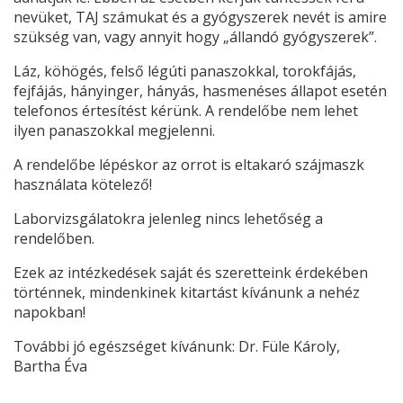
nevüket, TAJ számukat és a gyógyszerek nevét is amire
szükség van, vagy annyit hogy „állandó gyógyszerek”.
Láz, köhögés, felső légúti panaszokkal, torokfájás,
fejfájás, hányinger, hányás, hasmenéses állapot esetén
telefonos értesítést kérünk. A rendelőbe nem lehet
ilyen panaszokkal megjelenni.
A rendelőbe lépéskor az orrot is eltakaró szájmaszk
használata kötelező!
Laborvizsgálatokra jelenleg nincs lehetőség a
rendelőben.
Ezek az intézkedések saját és szeretteink érdekében
történnek, mindenkinek kitartást kívánunk a nehéz
napokban!
További jó egészséget kívánunk: Dr. Füle Károly,
Bartha Éva