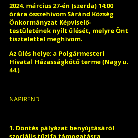
2024. március 27-én (szerda) 14:00
órára összehívom Sáránd Község
Önkormányzat Képviselő-
testületének nyílt ülését, melyre Önt
tisztelettel meghívom.
Az ülés helye: a Polgármesteri
Hivatal Házasságkötő terme (Nagy u.
44.)
NAPIREND
1. Döntés pályázat benyújtásáról
szociális tűzifa támogatásra