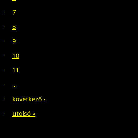
7
8
9
10
11
…
következő ›
utolsó »