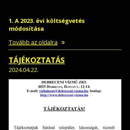
1. A 2023. évi költségvetés
módosítása
Tovább az oldalra
TÁJÉKOZTATÁS
2024.04.22.