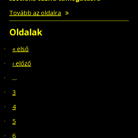
Tovább az oldalra
Oldalak
« első
‹ előző
…
3
4
5
6