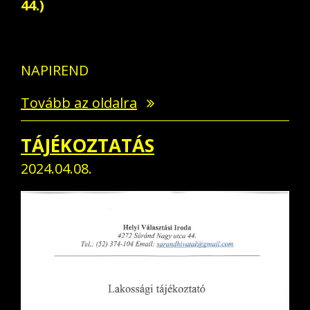
44.)
NAPIREND
Tovább az oldalra
TÁJÉKOZTATÁS
2024.04.08.