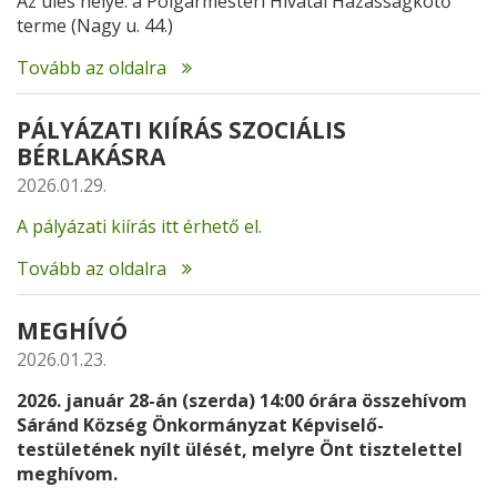
Az ülés helye: a Polgármesteri Hivatal Házasságkötő
terme (Nagy u. 44.)
Tovább az oldalra
PÁLYÁZATI KIÍRÁS SZOCIÁLIS
BÉRLAKÁSRA
2026.01.29.
A pályázati kiírás itt érhető el.
Tovább az oldalra
MEGHÍVÓ
2026.01.23.
2026. január 28-án (szerda) 14:00
órára összehívom
Sáránd Község Önkormányzat Képviselő-
testületének nyílt ülését, melyre Önt tisztelettel
meghívom.