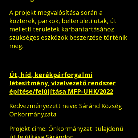
A projekt megvalósítása során a
közterek, parkok, belterületi utak, út
melletti területek karbantartásához
szükséges eszközök beszerzése történik
meg.
Út, híd, kerékpárforgalmi
létesítmény, vízelvezető rendszer
építése/felújítása MFP-UHK/2022
Kedvezményezett neve: Sáránd Község
Önkormányzata
Projekt címe: Önkormányzati tulajdonú
út felújítása Sárándon