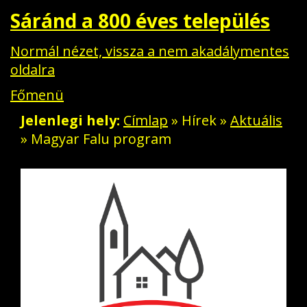
Sáránd a 800 éves település
Normál nézet, vissza a nem akadálymentes
oldalra
Főmenü
Jelenlegi hely
Címlap
»
Hírek
»
Aktuális
» Magyar Falu program
Aktuális