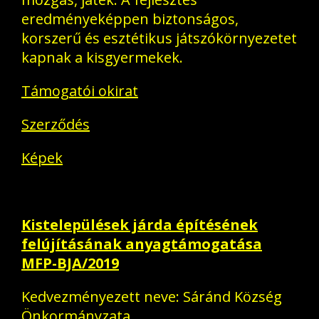
eredményeképpen biztonságos,
korszerű és esztétikus játszókörnyezetet
kapnak a kisgyermekek.
Támogatói okirat
Szerződés
Képek
Kistelepülések járda építésének
felújításának anyagtámogatása
MFP-BJA/2019
Kedvezményezett neve: Sáránd Község
Önkormányzata