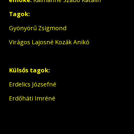
A Képviselő-testület
Tagok:
Képviselő-testületi ülések
videófelvételei
Gyönyörű Zsigmond
Jegyzőkönyvek
Virágos Lajosné Kozák Anikó
Bizottságok
Pénzügyi Bizottság
Külsős tagok:
Szociális és Egészségügyi
Erdelics Józsefné
Bizottság
Erdőháti Imréné
Helyi rendeletek
Közérdekű adatok
Közbeszerzés