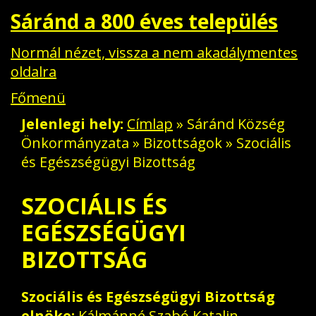
Sáránd a 800 éves település
Normál nézet, vissza a nem akadálymentes
oldalra
Főmenü
Jelenlegi hely
Címlap
»
Sáránd Község
Önkormányzata
»
Bizottságok
» Szociális
és Egészségügyi Bizottság
SZOCIÁLIS ÉS
EGÉSZSÉGÜGYI
BIZOTTSÁG
Szociális és Egészségügyi Bizottság
elnöke:
Kálmánné Szabó Katalin